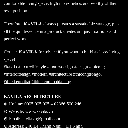
comfortable living space, high in aesthetics, and worthy of their
own position.
Therefore, 𝐊𝐀𝐕𝐈𝐋𝐀 always pursues a sustainable strategy, puts
all the quintessence in a product, creates unique, luxurious and
perfect works.
Contact 𝐊𝐀𝐕𝐈𝐋𝐀 for advice if you want to build a classy living
space!
#kavila
#luxurylifestyle
#luxurydesign
#design
#thicong
#interiordesign
#modern
#architecture
#thicongtrongoi
#thietkenoithat
#thietkenoithatdanang
___________________________
𝐊𝐀𝐕𝐈𝐋𝐀 𝐀𝐑𝐂𝐇𝐈𝐓𝐄𝐂𝐓𝐔𝐑𝐄
⊜ Hotline: 0905 005 005 – 02366 500 246
⊜ Website:
www.kavila.vn
⊜ Email: kavilavn@gmail.com
⊜ Address: 246 Le Thanh Nghi – Da Nang