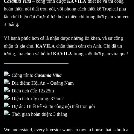
Casamia Villa
– công trình được 𝐊𝐀𝐕𝐈𝐋𝐀 thiết kế và thi công
hoàn thiện nội thất trọn gói, với phong cách thiết kế Tropical pha
lẫn chút hiện đại được được hoàn thiện chỉ trong thời gian vỏn vẹn
3 tháng.
Và hạnh phúc hơn cả là nhận được những lời khen, và sự công
nhận từ gia chủ. 𝐊𝐀𝐕𝐈𝐋𝐀 chân thành cảm ơn Anh, Chị đã tin
tưởng, lựa chọn và hỗ trợ 𝐊𝐀𝐕𝐈𝐋𝐀 trong suốt thời gian vừa qua!
___________________________
Công trình:
Casamia Villa
Địa điểm: Hội An – Quảng Nam
Diện tích đất: 12x25m
Diện tích xây dựng: 375m2
Dự án: Thiết kế và thi công nội thất trọn gói
Thời gian hoàn thiện: 3 tháng
___________________________
We understand, every investor wants to own a house that is both a