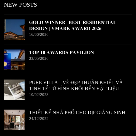
NEW POSTS
𝐆𝐎𝐋𝐃 𝐖𝐈𝐍𝐍𝐄𝐑 | 𝐁𝐄𝐒𝐓 𝐑𝐄𝐒𝐈𝐃𝐄𝐍𝐓𝐈𝐀𝐋
𝐃𝐄𝐒𝐈𝐆𝐍 | 𝐕𝐌𝐀𝐑𝐊 𝐀𝐖𝐀𝐑𝐃 𝟐𝟎𝟐𝟔
16/06/2026
𝐓𝐎𝐏 𝟏𝟎 𝐀𝐖𝐀𝐑𝐃𝐒 𝐏𝐀𝐕𝐈𝐋𝐈𝐎𝐍
23/05/2026
PURE VILLA – VẺ ĐẸP THUẦN KHIẾT VÀ
TINH TẾ TỪ HÌNH KHỐI ĐẾN VẬT LIỆU
10/02/2023
THIẾT KẾ NHÀ PHỐ CHO DỊP GIÁNG SINH
24/12/2022