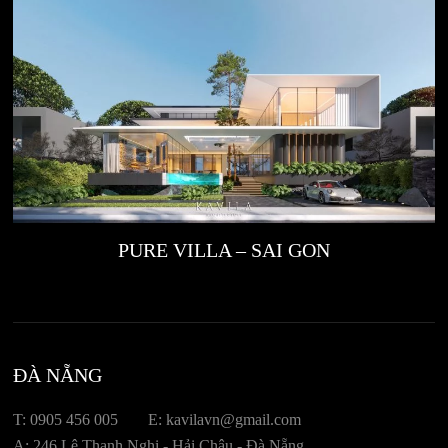
PURE VILLA – SAI GON
ĐÀ NẴNG
T: 0905 456 005
E: kavilavn@gmail.com
A: 246 Lê Thanh Nghị - Hải Châu - Đà Nẵng