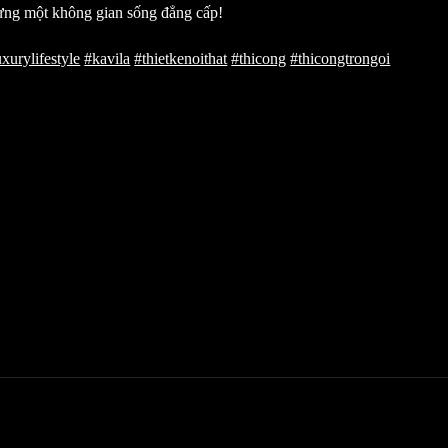
ng một không gian sống đẳng cấp!
uxurylifestyle
#kavila
#thietkenoithat
#thicong
#thicongtrongoi