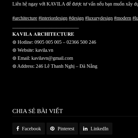
Liên hệ ngay với KAVILA để được tư vấn nếu bạn muốn xây dự
#architecture
#interiordesign
#design
#luxurydesign
#modern
#l
___________________________
𝐊𝐀𝐕𝐈𝐋𝐀 𝐀𝐑𝐂𝐇𝐈𝐓𝐄𝐂𝐓𝐔𝐑𝐄
⊜ Hotline: 0905 005 005 – 02366 500 246
⊜ Website: kavila.vn
⊜ Email: kavilavn@gmail.com
⊜ Address: 246 Lê Thanh Nghị – Đà Nẵng
CHIA SẺ BÀI VIẾT
Facebook
Pinterest
LinkedIn