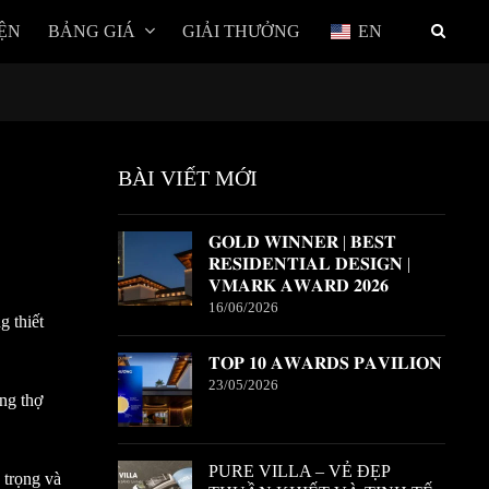
ỆN
BẢNG GIÁ
GIẢI THƯỞNG
EN
BÀI VIẾT MỚI
𝐆𝐎𝐋𝐃 𝐖𝐈𝐍𝐍𝐄𝐑 | 𝐁𝐄𝐒𝐓
𝐑𝐄𝐒𝐈𝐃𝐄𝐍𝐓𝐈𝐀𝐋 𝐃𝐄𝐒𝐈𝐆𝐍 |
𝐕𝐌𝐀𝐑𝐊 𝐀𝐖𝐀𝐑𝐃 𝟐𝟎𝟐𝟔
16/06/2026
g thiết
𝐓𝐎𝐏 𝟏𝟎 𝐀𝐖𝐀𝐑𝐃𝐒 𝐏𝐀𝐕𝐈𝐋𝐈𝐎𝐍
23/05/2026
ững thợ
PURE VILLA – VẺ ĐẸP
 trọng và