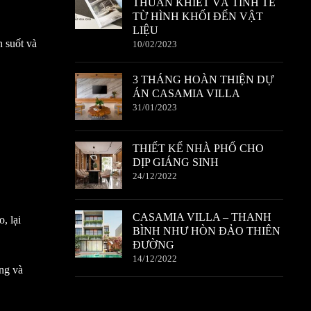
THUẦN KHIẾT VÀ TINH TẾ
TỪ HÌNH KHỐI ĐẾN VẬT
LIỆU
 suốt và
10/02/2023
3 THÁNG HOÀN THIỆN DỰ
ÁN CASAMIA VILLA
31/01/2023
THIẾT KẾ NHÀ PHỐ CHO
DỊP GIÁNG SINH
24/12/2022
CASAMIA VILLA – THANH
, lại
BÌNH NHƯ HÒN ĐẢO THIÊN
ĐƯỜNG
14/12/2022
ọng và