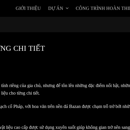
GIỚI THIỆU
DỰ ÁN
CÔNG TRÌNH HOÀN THI
NG CHI TIẾT
 tính riêng của gia chủ, nhưng để tôn lên những đặc điểm nổi bật, nhữn
liệu cho từng chi tiết.
gạch cổ Pháp, với hoa văn trên nền đá Bazan được chạm trỗ trở bởi nh
t, vật liệu cao cấp được sử dụng xuyên suốt giúp không gian trở nên sang