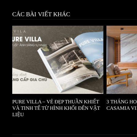
CÁC BÀI VIẾT KHÁC
PURE VILLA – VẺ ĐẸP THUẦN KHIẾT
3 THÁNG HO
VÀ TINH TẾ TỪ HÌNH KHỐI ĐẾN VẬT
CASAMIA V
LIỆU