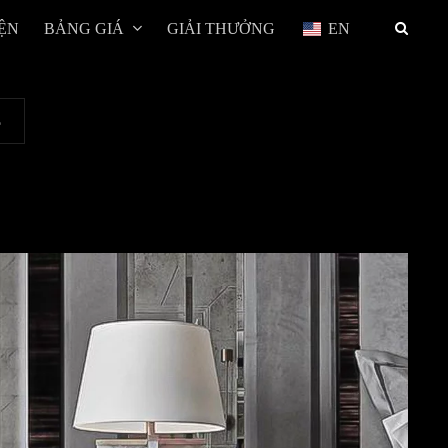
ỆN
BẢNG GIÁ
GIẢI THƯỞNG
EN
E