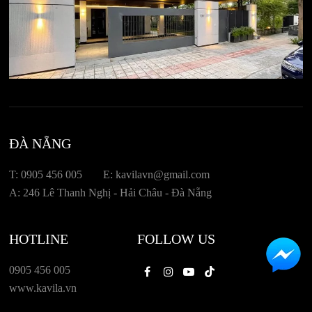
ĐÀ NẴNG
T: 0905 456 005
E: kavilavn@gmail.com
A: 246 Lê Thanh Nghị - Hải Châu - Đà Nẵng
HOTLINE
FOLLOW US
0905 456 005
Facebook
Instagram
Youtube
Tiktok
www.kavila.vn